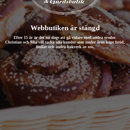
Webbutiken är stängd
Efter 15 år är det nu dags att gå vidare med andra sysslor.
Christian och Mia vill tacka alla kunder som under åren köpt bröd,
bullar och andra bakverk av oss.